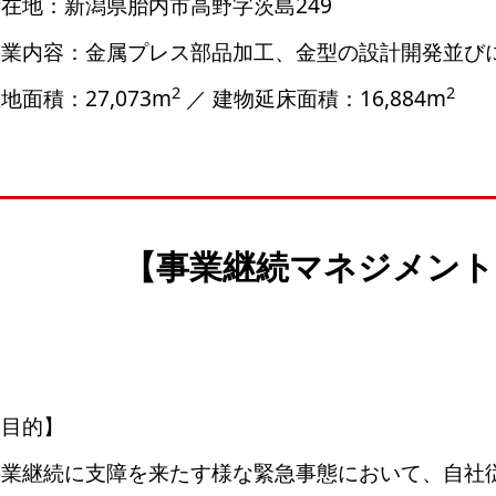
在地：新潟県胎内市高野字茨島249
事業内容：金属プレス部品加工、金型の設計開発並び
2
2
地面積：27,073m
／ 建物延床面積：16,884m
【事業継続マネジメント(
【目的】
事業継続に支障を来たす様な緊急事態において、自社