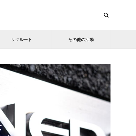

リクルート
その他の活動
念